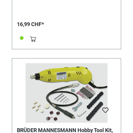
Trageschlaufen und zwei praktische Entleerungsgriffe
• Au reißfestem Kunststoffgewebe (PP) • Doppelt
vernähte Boden- und Seitennähte Maße (stehend): Ø
67cm x Höhe 76cm
16,99 CHF*
BRÜDER MANNESMANN Hobby Tool Kit,