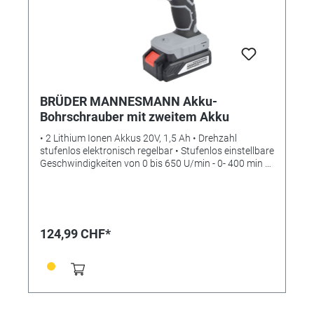
mm - 4 x Spiralbohrer 1,5 • 2 • 2,5 • 3 mm
BRÜDER MANNESMANN Akku-
Bohrschrauber mit zweitem Akku
• 2 Lithium Ionen Akkus 20V, 1,5 Ah • Drehzahl
stufenlos elektronisch regelbar • Stufenlos einstellbare
Geschwindigkeiten von 0 bis 650 U/min - 0- 400 min /
0-1.400 • 2 umstellbare Geschwindigkeitsstufen • Ø 10
mm Schnellspann-Bohrfutter • Integrierte
Arbeitsleuchte • Umschalthebel (Links-/Rechtslauf)
verfügbar • 18-fache Drehmomenteinstellungen + 1
Stufe “Bohren” für präzises Bohren • 1 Doppelbit am
124,99 CHF*
Schrauber • Rutschfester Anti-Slip Griff • Ein-Stunden-
Schnellladegerät Aus der "Pro"-Serie - unverzichtbar
für anspruchsvolle Bau-, Bohr- und
Renovierungsarbeiten. Material: Kunststoff Maße:
Länge 26 x Breite 24 x Höhe 8 cm