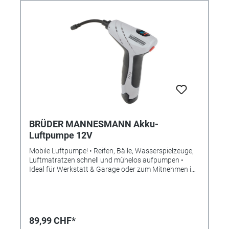
BRÜDER MANNESMANN Akku-
Luftpumpe 12V
Mobile Luftpumpe! • Reifen, Bälle, Wasserspielzeuge,
Luftmatratzen schnell und mühelos aufpumpen •
Ideal für Werkstatt & Garage oder zum Mitnehmen im
Kofferraum • Kabellos dank Akku! • Mit Display •
Gewünschter Luftdruck einstellbar • Automatische
Stoppfunktion Damit wird jegliches Luftpumpen zum
Kinderspiel. Im Handumdrehen sind Fahrradreifen,
Bälle, Luftmatatzen usw. aufgepumpt. Für 4 platte
89,99 CHF*
Fahrradreifen haben wir in unserem Test von 0 auf 2,3