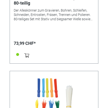
80-teilig
Der Alleskönner zum Gravieren, Bohren, Schleifen,
Schneiden, Entrosten, Fräsen, Trennen und Polieren.
80-teiliges Set mit Stativ und biegsamer Welle sowie
umfangreichem Zubehör für Arbeiten an schwer
zugänglichen Stellen. Geschwindigkeiten stufenlos
einstellbar von 8.000 bis max. 30.000min-1 für die
Bearbeitung unterschiedlichster Materialien. Leichter
Werkzeugwechsel durch Spindelarretierung. Geliefert
73,99 CHF*
mit Aufbewahrungskoffer, besonders aufgeräumt
verstaut und übersichtlich. 130W, 230V