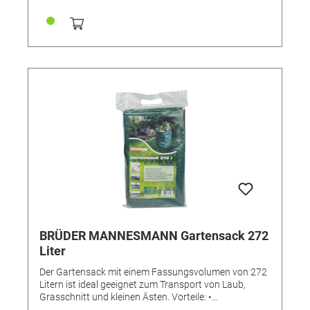
bar gestoppte 80 Sekunden benötigt. Ohne
Kraftanstrengung! Eine LC-Anzeige zeigt den Druck in
PSI, kPa und bar an. Maximaler Druck: 125 PSI (8,6
bar). Inklusive Adapter für den Betrieb über einen
Zigarettenanzünder. Ladegerät inklusive für 230V. Mit
ingetrierter Arbeitsleuchte und 3 Adaptern für
Fahrräder, Bälle, Spielzeug/ Luftmatratzen.
BRÜDER MANNESMANN Gartensack 272
Liter
Der Gartensack mit einem Fassungsvolumen von 272
Litern ist ideal geeignet zum Transport von Laub,
Grasschnitt und kleinen Ästen. Vorteile: •
Selbststehend durch einen Spannring • Zwei