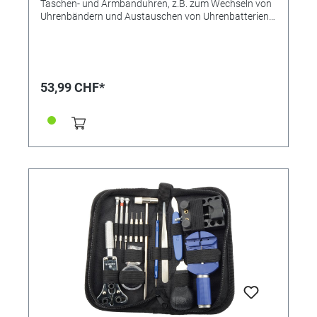
Taschen- und Armbanduhren, z.B. zum Wechseln von
Uhrenbändern und Austauschen von Uhrenbatterien.
Inkl. Lupe 5x, Gehäuseöffner für gepresste und
geschraubte Gehäuseböden, Federstegwerkzeug,
Federsteg-Sortiment, O-Ringe, Kornzange,
Schraubendreher-Set. Geliefert im Alukoffer mit
Sichtfenster, besonders aufgeräumt verstaut und
53,99 CHF*
übersichtlich.