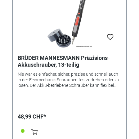
BRÜDER MANNESMANN Präzisions-
Akkuschrauber, 13-teilig
Nie war es einfacher, sicher, präzise und schnell auch
in der Feinmechanik Schrauben festzudrehen oder zu
lösen. Der Akku-betriebene Schrauber kann flexibel
genutzt werden, ist schnell zur Hand und trotz seines
geringen Gewichts und seiner Kompaktheit kräftig.
Für vielfältige Anwendungen geeignet - ob Optik,
Uhrmacher, Feinmechanik und vieles mehr! Einfach
Aufladen per USB! • Stab Akku-Schraubendreher,
48,99 CHF*
umschaltbar Rechts- Linkslauf • Bit-Depot mit 10 Bits
als Ständer inklusive Schlitz 1 / 1,5 / 3 mm - T-Profil: T5
/ T6 / T8 - Philips: PH000 / PH00 / PH1 -
Innensechkant 2 mm • Leerlaufdrehzahl 120 U/min •