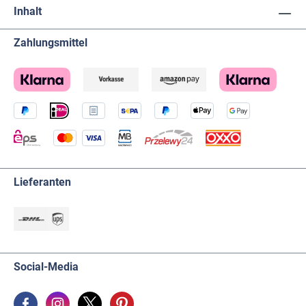
Vanadium-Klingen Flach: 3 x 75, 4 x 100, 6,5 x 125, 8 x
Inhalt
150 mm/ Kreuz: PH 1 x 80, PH 2 x 100 mm • 2
Feinmechaniker-Schraubendreher, Chrom-Vanadium-
Klingen Flach: 2,5 x 50 mm/ Kreuz: PH 00 x 50 mm •
Zahlungsmittel
Spannungsprüfer 100 - 250V • Sägebogen 150 mm • 6
Ersatz-Sägeblätter (4 x 24Z, 2 x 16Z) • 60
Schraubklinken-Einsätze, Chrom-Vanadium-Stahl, 25
mm, • 1 Schnellwechsel-Bithalter • Schraubgriff,
Chrom-Vanadium-Klinge 6,3 mm • 8 Gabelschlüssel,
Chrom-Vanadium-Stahl, matt verchromt, 6x7, 8x9,
10x11, 12x13, 14x15, 16x17, 18x19, 20x22 mm • 8
Winkelschraubendreher, Chrom-Vanadium-Stahl, matt
verchromt, 1,5 - 2,0 - 2,5 - 3,0 - 4,0 - 5,0 - 5,5 - 6,0 mm •
Gewicht: 8,4 kg
Lieferanten
Social-Media