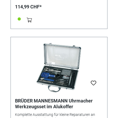
(Ersatzklingen können auch nachbestellt werden
114,99 CHF*
unter Referenz 359620) • Einfacher Wechsel der
Klingen • Schnittwinkel in 3 Stufen einstellbar •
Verstellbarer Handgriff • Drehzahl maximal 8.500 min-
1 • Schnittkreis ca. 260mm • Schneidkopf nach links
oder rechts um 90° drehbar für Bodendeckenschnitt •
Kantenführungsrolle • Klappbarer Abstandsbügel •
Gewicht ca. 2,9kg • TÜV Süd-geprüft
BRÜDER MANNESMANN Uhrmacher
Werkzeugsset im Alukoffer
Komplette Ausstattung für kleine Reparaturen an