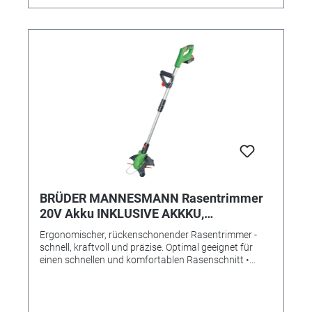
Drehmoment 4 Nm • Lithium-Ionen Akku, 3,6 V, 320
mAh • Lieferung inklusive Ladekabel und Bits •
Inklusive Ladeanzeige und LED-Arbeitslicht •
Rutschsichere, griffige Anti-Slip-Auflage • Magnetische
Bitaufnahme
BRÜDER MANNESMANN Rasentrimmer
20V Akku INKLUSIVE AKKKU,
LADEGERÄT und ERSATZKLINGEN
Ergonomischer, rückenschonender Rasentrimmer -
schnell, kraftvoll und präzise. Optimal geeignet für
einen schnellen und komfortablen Rasenschnitt •
Kraftvoller 20V Akku-Rasentrimmer mit Lithium-Ionen
Akku 20V, 2.0 Ah • LED-LAdestandsanzeige am Akku •
Ladezeit nur ca. 90 Minuten • Teleskopschaft zur
individuellen Höhenverstellung • Inklusive 12 Klingen