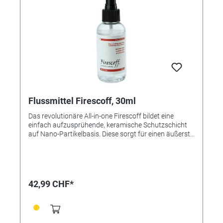
Flussmittel Firescoff, 30ml
Das revolutionäre All-in-one Firescoff bildet eine
einfach aufzusprühende, keramische Schutzschicht
auf Nano-Partikelbasis. Diese sorgt für einen äußerst
konsistenten Lötmittelfluss und schützt das Metall
gleichzeitig vor hitzebedingtem Anlaufen. Firescoff
schützt außerdem nicht nur Steine und Metall,
sondern bewahrt auch die ursprüngliche Legierung,
Farbe und Patina von Edelmetallen. Komplett
42,99 CHF*
wasserlöslich kann mit Firescoff auf säurebasierte
Beizlösungen verzichtet werden. Dies macht Ihre
Lötarbeiten sicherer, schneller und auch
kostengünstiger. Firescoff einfach auf das Werkstück