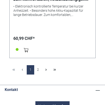
Löten
• Elektronisch kontrollierte Temperatur bei kurzer
Anheizzeit. • Besonders hohe Akku-Kapazität für
lange Betriebsdauer. Zum komfortablen,
netzunabhängigen Löten. Elektronisch kontrollierte
Temperatur (470 °C) bei kurzer Anheizzeit. Besonders
hohe Akku-Kapazität (2,0 Ah) für lange Betriebsdauer.
Mit Lötstellen-Beleuchtung. Inklusive Schutzhaube,
Lötzinn und Schnellladegerät mit 2,1 A Ladestrom.
60,99 CHF*
Ladezeit ca. eine Stunde. Technische Daten: 3,6 V. 2,0
Ah. 470 °C. Gewicht 120 g.
1
2
Kontakt