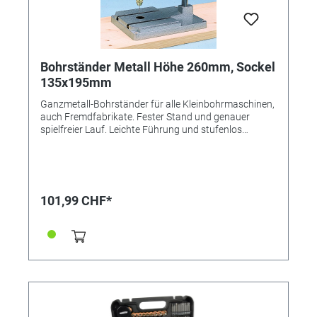
Bohrständer Metall Höhe 260mm, Sockel
135x195mm
Ganzmetall-Bohrständer für alle Kleinbohrmaschinen,
auch Fremdfabrikate. Fester Stand und genauer
spielfreier Lauf. Leichte Führung und stufenlos
verstellbar in Höhe und Bohrtiefe mit Tiefenanschlag.
Die Federkraft für die Rückholfeder an der Hebelachse
ist verstellbar. Die Spindel ist um die horizontale und
vertikale Achse drehbar, dadurch auch als
Schleifböckchen brauchbar. Sockel mit
101,99 CHF*
Befestigungsschlitzen für Maschinen-Schraubstock
(Anr.: 341330). Gesamthöhe: 260mm Sockel: 135x195
mm Bohrtiefe max.: 30mm Ausladung: 120 mm
Höhenverstellbereich: 0-160 mm (je nach
Bohrmaschine) Gewicht: 1500 g