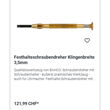
Festhalteschraubendreher Klingenbreite
3,5mm
Qualitätswerkzeug von BAHCO: Schraubendreher mit
Schraubenhalter - äußerst praktisches Werkzeug -
auch für Uhrmacher. Festhalte-Schraubendreher mit
Griff aus Messing. Durch Drücken auf den Knopf dreht
sich der Keil in der Klinge so weit, bis die Schraube
festgehalten wird und dadurch leicht an die
Gewindebohrung herangeführt werden kann.
Klingenbreite: 3,5mm Länge: 95mm Gewicht: 15g Ideal
121,99 CHF*
im Miniaturbau, Modellbau und in der Uhrmacherei.