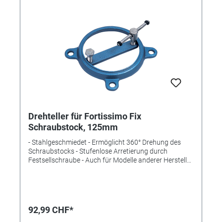
Drehteller für Fortissimo Fix
Schraubstock, 125mm
- Stahlgeschmiedet - Ermöglicht 360° Drehung des
Schraubstocks - Stufenlose Arretierung durch
Festsellschraube - Auch für Modelle anderer Hersteller
verwendbar - Ideal für Schraubstock Referenz 331113
- Maße Ø Außen: 135mm - Maße Ø Innen: 129mm -
Gesamtbreite: 185mm
92,99 CHF*