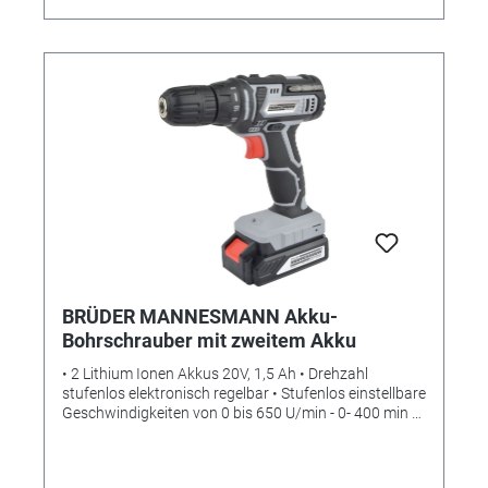
Schnellspann- Bohrfutter 2) Werkzeugsortiment: - 1 x
Kombizange 160 mm - 2 x Schraubendreher (Schlitz 5
x 75 mm und PH1 x 75 mm) - 1 x Bandmaß 2m - 1 x
Kleinteilesortiment - 1 x Schraubgriff für Bits - 20 x
Bits 25 mm - 10 x Bits 50 mm - 1 x Magnetischer
Bithalter - 9 x Steckschlüsseleinsätze 6,3 mm (1/4“9) 5
• 6 • 7 • 8 • 9 • 10 • 11 • 12 • 13mm - 1 x Adapter für
Steckschlüsseleinsätze - 4 x Holzbohrer 3 • 4 • 5 • 6
mm - 4 x Spiralbohrer 1,5 • 2 • 2,5 • 3 mm
BRÜDER MANNESMANN Akku-
Bohrschrauber mit zweitem Akku
• 2 Lithium Ionen Akkus 20V, 1,5 Ah • Drehzahl
stufenlos elektronisch regelbar • Stufenlos einstellbare
Geschwindigkeiten von 0 bis 650 U/min - 0- 400 min /
0-1.400 • 2 umstellbare Geschwindigkeitsstufen • Ø 10
mm Schnellspann-Bohrfutter • Integrierte
Arbeitsleuchte • Umschalthebel (Links-/Rechtslauf)