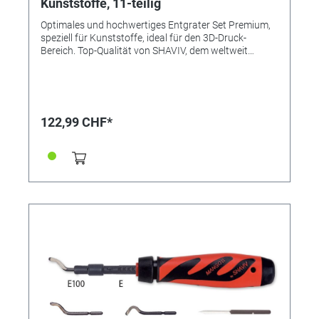
Kunststoffe, 11-teilig
Optimales und hochwertiges Entgrater Set Premium,
speziell für Kunststoffe, ideal für den 3D-Druck-
Bereich. Top-Qualität von SHAVIV, dem weltweit
führenden Entgratsystem. Das Premium-Kit - mit
optimierter Verpackung zur Aufbewahrung der
Werkzeuge - enthält die gängigsten Werkzeuge und
klingen für die gezielte Lösung der häufigsten
Anwendungsfälle, insbesondere im 3D-Bereich. Das
122,99 CHF*
11-teilige Premium-Kit enthält: • Handgriff Mango II
für Teleskop-Klingenhalter, mit Rastung: der
meistverwendete Handgriff für Präzision und Komfort
beim Entgraten • Klingenhalter für alle B-Klingen: Kann
axial oder radial eingesetzt werden • Klingenhalter für
alle E-Klingen • Klinge B10: HSS, entgratet
langspanende Werkstoffe. (Anwendungen: Gerade
Kante & Innenbearbeitung Vorderseite. Für Kunstoffe,
Kupfer, Alu, Stahl) • Klinge B11: HSS, sehr schmal.
Entgratet Bohrungen mit einem Mindest-Ø von 2mm.
(Anwendungen: Gerade Kante & Innenbearbeitung
Vorderseite. Ffür Kunstoffe, Kupfer, Alu, Stahl) • Klinge
B25: Schmale Schneide, speziell für Kunststoffe
(Anwendungen: Gerade Kante & Innenbearbeitung
Vorderseite. Vor allem für Kunstoffe, aber auch für