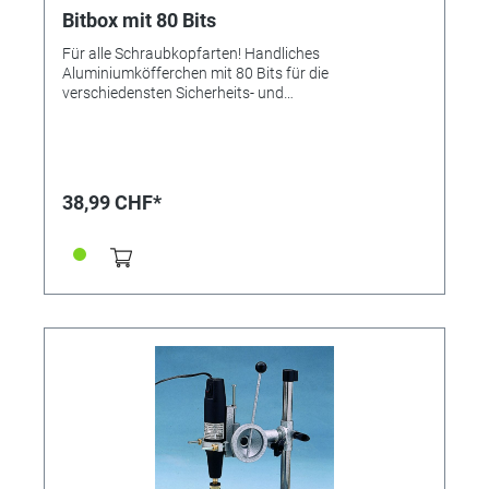
Bitbox mit 80 Bits
Für alle Schraubkopfarten! Handliches
Aluminiumköfferchen mit 80 Bits für die
verschiedensten Sicherheits- und
Standardschraubenköpfe. Einschl. 17 extra-lange Bits
für versenkte Schrauben. Griffiger Ratschenhandgriff
mit Rechts-/Links-Umschaltung. Maße: Koffer 20,5 x 6
x 15,5 cm.
38,99 CHF*