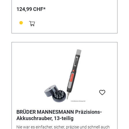
verfügbar • 18-fache Drehmomenteinstellungen + 1
Stufe “Bohren” für präzises Bohren • 1 Doppelbit am
124,99 CHF*
Schrauber • Rutschfester Anti-Slip Griff • Ein-Stunden-
Schnellladegerät Aus der "Pro"-Serie - unverzichtbar
für anspruchsvolle Bau-, Bohr- und
Renovierungsarbeiten. Material: Kunststoff Maße:
Länge 26 x Breite 24 x Höhe 8 cm
BRÜDER MANNESMANN Präzisions-
Akkuschrauber, 13-teilig
Nie war es einfacher, sicher, präzise und schnell auch