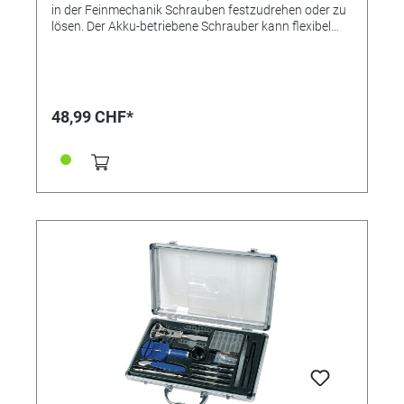
in der Feinmechanik Schrauben festzudrehen oder zu
lösen. Der Akku-betriebene Schrauber kann flexibel
genutzt werden, ist schnell zur Hand und trotz seines
geringen Gewichts und seiner Kompaktheit kräftig.
Für vielfältige Anwendungen geeignet - ob Optik,
Uhrmacher, Feinmechanik und vieles mehr! Einfach
Aufladen per USB! • Stab Akku-Schraubendreher,
48,99 CHF*
umschaltbar Rechts- Linkslauf • Bit-Depot mit 10 Bits
als Ständer inklusive Schlitz 1 / 1,5 / 3 mm - T-Profil: T5
/ T6 / T8 - Philips: PH000 / PH00 / PH1 -
Innensechkant 2 mm • Leerlaufdrehzahl 120 U/min •
Drehmoment 4 Nm • Lithium-Ionen Akku, 3,6 V, 320
mAh • Lieferung inklusive Ladekabel und Bits •
Inklusive Ladeanzeige und LED-Arbeitslicht •
Rutschsichere, griffige Anti-Slip-Auflage • Magnetische
Bitaufnahme