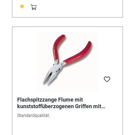
Flachspitzzange Flume mit
kunststoffüberzogenen Griffen mit
durchgestecktem Gewerbe.
Standardqualität.