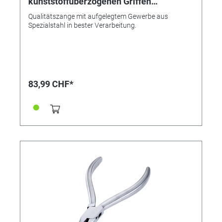
kunststoffüberzogenen Griffen
Lindström mit aufgelegtem Gewerbe.
Qualitätszange mit aufgelegtem Gewerbe aus
Spezialstahl in bester Verarbeitung.
83,99 CHF*