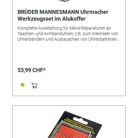
BRÜDER MANNESMANN Uhrmacher
Werkzeugsset im Alukoffer
Komplette Ausstattung für kleine Reparaturen an
Taschen- und Armbanduhren, z.B. zum Wechseln von
Uhrenbändern und Austauschen von Uhrenbatterien.
Inkl. Lupe 5x, Gehäuseöffner für gepresste und
geschraubte Gehäuseböden, Federstegwerkzeug,
Federsteg-Sortiment, O-Ringe, Kornzange,
Schraubendreher-Set. Geliefert im Alukoffer mit
Sichtfenster, besonders aufgeräumt verstaut und
53,99 CHF*
übersichtlich.