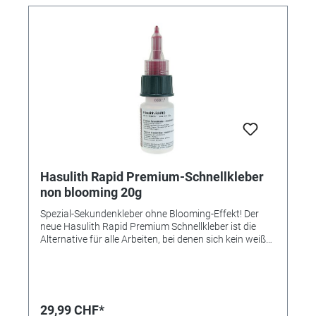
nutzen Sie am besten den speziellen 2K-Steinkleber
mit der Bestellnr. 330100. - Nicht geeignet ist der
Hasulith Modeschmuck-Kleber zum Verkleben von
Styropor, PVC, PET, PP, Nylon, Gummi und anderen
Weichplastiksorten.
Hasulith Rapid Premium-Schnellkleber
non blooming 20g
Spezial-Sekundenkleber ohne Blooming-Effekt! Der
neue Hasulith Rapid Premium Schnellkleber ist die
Alternative für alle Arbeiten, bei denen sich kein weißer
Belag, wie sonst bei Sekundenklebern üblich, ansetzen
darf. Die Vorteile: - "Non-Blooming"-Eigenschaft - somit
kein Ausblühen / weißer Schleier-Effekt um die
Klebstellen - Perfekt für alle sichtbaren
Reparaturbereiche - Geruchsarm: Kein stechender
29,99 CHF*
Geruch, wie Sie es sonst von Sekundenklebern kennen