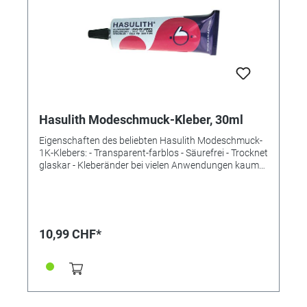
kann Hasufix ausgasen, wie bei fast allen
Cyanacrylatkleber, und eine Art "weißer Schleier"
erzeugen. Daher nicht für die Verklebung von
Strasssteinen geeignet.
Hasulith Modeschmuck-Kleber, 30ml
Eigenschaften des beliebten Hasulith Modeschmuck-
1K-Klebers: - Transparent-farblos - Säurefrei - Trocknet
glaskar - Kleberänder bei vielen Anwendungen kaum
sichtbar - Sehr gute Festigkeit - Rasche Trocknung
Einsatzmöglichkeiten: - Modeschmuck - Trachten- und
Brautschmuck - Haarschmuck - Modellbau -
Kunstgewerbliche Artikel - Spielzeug - Geschenkartikel
- Dekoration - Werbeartikel - Souvenirs uvm. Geeignet
10,99 CHF*
für die Verklebung von - Metall, Glas, Keramik,
Porzellan, Stein, Leder, Holz, Filz, Textilien, Kork, Papier,
Pappe, Karton, Kunststoffen wie Plexiglas (Acrylglas),
ABS und Celluloseacetat. - Der Kleber eignet sich auch
zum Auf- bzw. Einkleben von größeren Glas-, Strass-
oder Similisteinen (ab Ø 5mm). Für kleine Steine