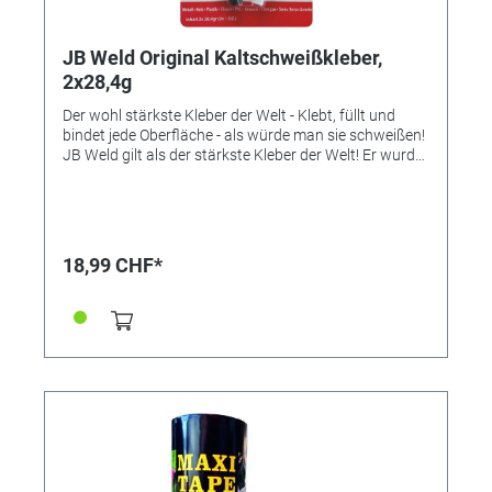
JB Weld Original Kaltschweißkleber,
2x28,4g
Der wohl stärkste Kleber der Welt - Klebt, füllt und
bindet jede Oberfläche - als würde man sie schweißen!
JB Weld gilt als der stärkste Kleber der Welt! Er wurde
vor 30 Jahren in den USA entwickelt und findet sich
dort, millionenfach verkauft, in nahezu jedem
Haushalt. Der 2-Komponenten Epoxydharz-Kleber ist
universell einsetzbar und schafft wirklich dauerhafte
Verbindungen. Ob Metall (wie z.B. Eisen, Stahl,
18,99 CHF*
Aluminium, Messing, Bronze, Kupfer, Zinn usw.), Holz,
Glas, Keramik oder Kunststoff - JB Weld klebt alles -
dauerhaft und superfest (die Zugfestigkeit beträgt
273 kg/cm²)! Nach dem Mischen der 2 Komponenten
kann JB Weld 20-25 Minuten lang verarbeitet werden.
Nach 24 Stunden ist das beste Klebeergebnis erreicht.
Nun kann er - als wäre er aus Metall - gestrichen,
lackiert, gesägt, gedübelt, geschliffen oder
geschmirgelt werden. JB Weld schrumpft und reißt
nicht während des Härtungsprozesses. Eine saubere
Klebenaht bleibt sauber (wie beim Löten oder
Schweißen), eine glatte Fläche bleibt glatt. Damit ist