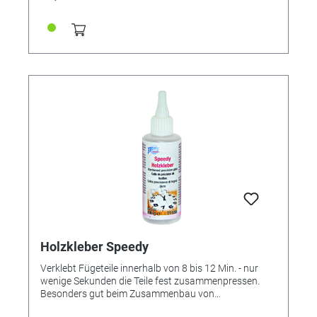
- Trocknet transparent - Hohe Klebkraft - Ideale
Aushärtungszeit: Schnell, aber mit ausreichend Zeit
zur optimalen Positionierung Kundenmeinung: "Super
Kleber, lässt sich hervorragend korrigieren. Super auch
beim Reparieren von Zifferblättern extrem gut
anzuwenden!". Jetzt mit neuem, "narrensicherem"
Verschluss. (Bild zeigt noch den "alten") Die Spitze der
neuen ovalen Flasche hat jetzt oben einen Metalldorn,
der ein Verkleben der Öffnung verhindert. Die neue,
verbesserte ovale Flasche hat ein sichereres Gewinde.
Holzkleber Speedy
Verklebt Fügeteile innerhalb von 8 bis 12 Min. - nur
wenige Sekunden die Teile fest zusammenpressen.
Besonders gut beim Zusammenbau von
Holzkonstruktionen, Kleinmöbeln, Spielzeugen,