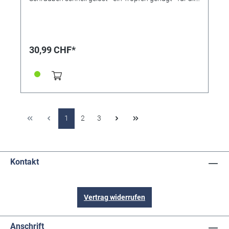
Schraubtypen, auch für Bits. In Deutschland
hergestellt unterliegt der Herstellungsprozess und die
Rohstoffauswahl ständiger und strenger
Qualitätskontrolle. Unter der Marke
SchraubenDoktor® ist das Produkt seit nunmehr
30,99 CHF*
vielen Jahren weltweit bekannt und beliebt. Leichte
Anwendung, ohne andere Vorbereitungen. Sofortige
Wirksamkeit, erhöht die Haftreibung um ein
Vielfaches. Auch für Arbeiten "über Kopf" geeignet -
der Schraubendoktor tropft nicht. Sehr ergiebig - nur
1,2 Tropfen der Paste reichen aus. Lange Lagerdauer,
mind. 3 Jahre bei geschlossener Tube. Hautverträglich
und ungiftig. Ökologisch unbenklich. Inhalt 20g
1
2
3
Kontakt
Vertrag widerrufen
Anschrift