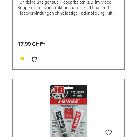
Für kleine und genaue Klebearbeiten, z.B. im Modell-,
Krippen- oder Konstruktionsbau. Perfekt haltende
Klebeverbindungen ohne lästige Fadenbildung. Mit
extra langer, feiner Auslaufdüse. Materialverbrauch
ca. 90 bis 120g/ m2. Festes und sicheres
Klebeergebnis in kürzester Zeit, härtet in 40 Minuten
komplett aus. Kunstharz, hochviskos, schadstoff- und
lösemittelfrei.
17,99 CHF*