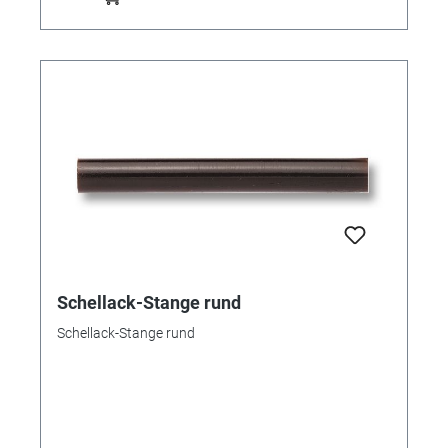
am Haus (Dachrinnen, Fenster, Dach) - der Klebeband-
Allrounder verklebt und versiegelt schnell und
zuverlässig. Wenn man es selbst nicht gesehen hat,
kann man es kaum glauben. MAXI-TAPE klebt sogar
unter Wasser - im gleichen Moment, wie es
aufgebracht wird. Die Bilder verdeutlichen es. MAXI-
TAPE gibt es in zwei Farben: Transparent und
schwarz, jeweils 10cm breit und 1,5 Meter lang.
Material: Heißschmelzkleber und PPA. Druckresistenz:
4 bar. MAXI-TAPE - unverzichtbar für Heimwerker und
Profis. Ref. 356772 - transparent Ref. 356773 -
schwarz
Schellack-Stange rund
Schellack-Stange rund