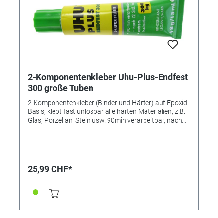
2-Komponentenkleber Uhu-Plus-Endfest
300 große Tuben
2-Komponentenkleber (Binder und Härter) auf Epoxid-
Basis, klebt fast unlösbar alle harten Materialien, z.B.
Glas, Porzellan, Stein usw. 90min verarbeitbar, nach
12 Stunden ausgehärtet. Binder: 18 g / Härter 15 g.
UHU PLUS ENDFEST 300, Tube Binder, Tube Härter
33g - UHU plus endfest 300 ist ein lösungsmittelfreier
2-Komponenten-Epoxidharzkleber für höchste
Belastungen. - Mischungsverhältnis Binder : Härter =
25,99 CHF*
Volumen 1:1. - Verarbeitungszeit (Topfzeit) ca. 90
Minuten. - Härtezeit und Endfestigkeit sind
temperaturabhängig. - Endfestigkeit bis zu 30N/mm² -
bei Raumtemperatur nach 12 Stunden fest - Klebung
ist schlagfest und beständig gegen Alterung und
Feuchtigkeitseinwirkung UHU plus endfest 300 ist ein