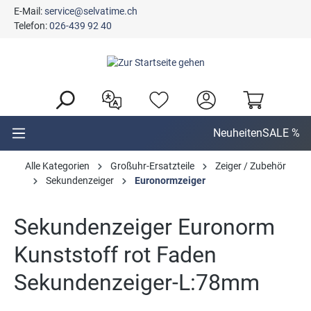
E-Mail:
service@selvatime.ch
alt springen
Telefon:
026-439 92 40
Neuheiten
SALE %
Alle Kategorien
Großuhr-Ersatzteile
Zeiger / Zubehör
Sekundenzeiger
Euronormzeiger
Sekundenzeiger Euronorm
Kunststoff rot Faden
Sekundenzeiger-L:78mm