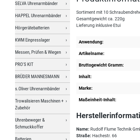
SELVA Uhrenarmbänder
Sortiment mit 10 Schraubendrehe
HAPPEL Uhrenarmbänder
Gesamtgewicht ca. 220g
Lieferung inklusive Etui
Hörgerätebatterien
KWM Einpresslager
Anwendung:
Messen, Prüfen & Wiegen
Artikelname:
PRO'S KIT
Bruttogewicht Gramm:
BRÜDER MANNESMANN
Inhalt:
Marke:
s.Oliver Uhrenarmbänder
Maßeinheit-Inhalt:
Trowalisieren Maschinen +
Zubehör
Herstellerinformat
Uhrenbeweger &
Schmuckkoffer
Name:
Rudolf Flume Technik G
Straße:
Hachestr. 66
Batterien