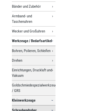
Bänder und Zubehör
Armband- und
Taschenuhren
Wecker und Großuhren
Werkzeuge / Bedarfsartikel
Bohren, Polieren, Schleifen
Drehen
Einrichtungen, Druckluft und
Vakuum
Goldschmiedespezialwerkzeuge
/ GRS
Kleinwerkzeuge
Schraubendreher