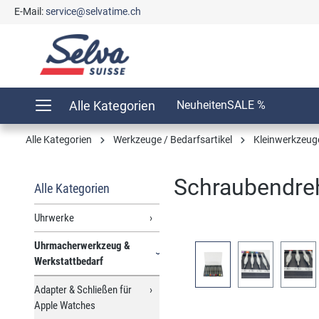
E-Mail:
service@selvatime.ch
springen
Zur Hauptnavigation springen
Alle Kategorien
Neuheiten
SALE %
Alle Kategorien
Werkzeuge / Bedarfsartikel
Kleinwerkzeug
Schraubendreh
Alle Kategorien
Uhrwerke
Uhrmacherwerkzeug &
Bildergalerie überspringen
Werkstattbedarf
Adapter & Schließen für
Apple Watches