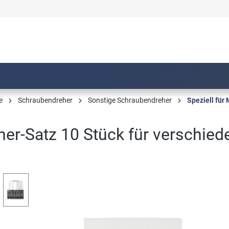
e
Schraubendreher
Sonstige Schraubendreher
Speziell für
er-Satz 10 Stück für verschie