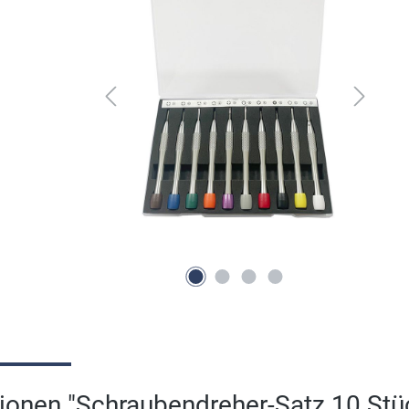
ionen "Schraubendreher-Satz 10 Stü