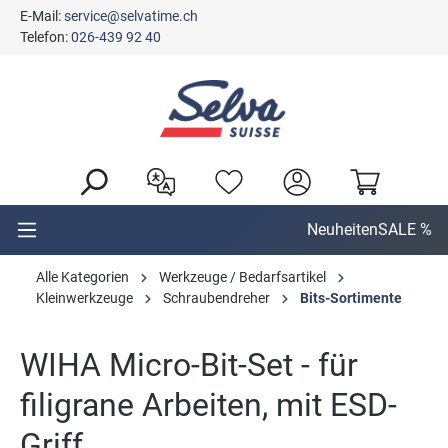
E-Mail:
service@selvatime.ch
alt springen
Telefon:
026-439 92 40
Neuheiten
SALE %
Alle Kategorien
Werkzeuge / Bedarfsartikel
Kleinwerkzeuge
Schraubendreher
Bits-Sortimente
WIHA Micro-Bit-Set - für
filigrane Arbeiten, mit ESD-
Griff