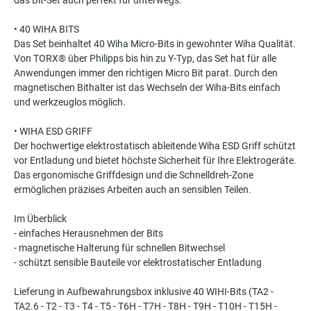
das Bit-Set auch perfekt für unterwegs.
• 40 WIHA BITS
Das Set beinhaltet 40 Wiha Micro-Bits in gewohnter Wiha Qualität.
Von TORX® über Philipps bis hin zu Y-Typ, das Set hat für alle
Anwendungen immer den richtigen Micro Bit parat. Durch den
magnetischen Bithalter ist das Wechseln der Wiha-Bits einfach
und werkzeuglos möglich.
• WIHA ESD GRIFF
Der hochwertige elektrostatisch ableitende Wiha ESD Griff schützt
vor Entladung und bietet höchste Sicherheit für Ihre Elektrogeräte.
Das ergonomische Griffdesign und die Schnelldreh-Zone
ermöglichen präzises Arbeiten auch an sensiblen Teilen.
Im Überblick
- einfaches Herausnehmen der Bits
- magnetische Halterung für schnellen Bitwechsel
- schützt sensible Bauteile vor elektrostatischer Entladung
Lieferung in Aufbewahrungsbox inklusive 40 WIHI-Bits (TA2 -
TA2.6 - T2 - T3 - T4 - T5 - T6H - T7H - T8H - T9H - T10H - T15H -